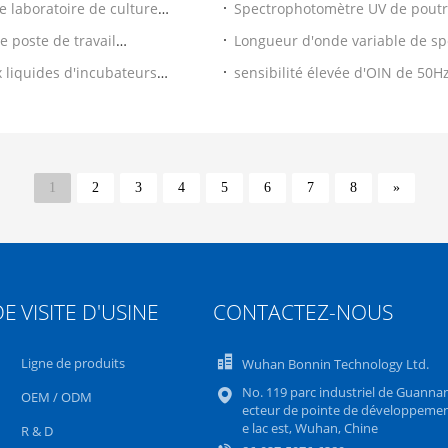
e laboratoire de culture
Spectrophotomètre UV de poutr
laboratoire médical
e poste de travail
Longueur d'onde variable de sp
fluorescence de Bonnin BN930F
x liquides d'incubateurs
sensibilité élevée d'OIN de 50H
Spectrophotometer
1
2
3
4
5
6
7
8
»
DE
VISITE D'USINE
CONTACTEZ-NOUS
Ligne de produits
Wuhan Bonnin Technology Ltd.
No. 119 parc industriel de Guannan
OEM / ODM
ecteur de pointe de développemen
e lac est, Wuhan, Chine
R & D