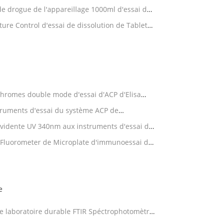
de drogue de l'appareillage 1000ml d'essai de
N
re Control d'essai de dissolution de Tablette
hromes double mode d'essai d'ACP d'Elisa
truments d'essai du système ACP de
évidente UV 340nm aux instruments d'essai de
 Fluorometer de Microplate d'immunoessai de
s
e
e laboratoire durable FTIR Spéctrophotomètre
e Fourier OEM