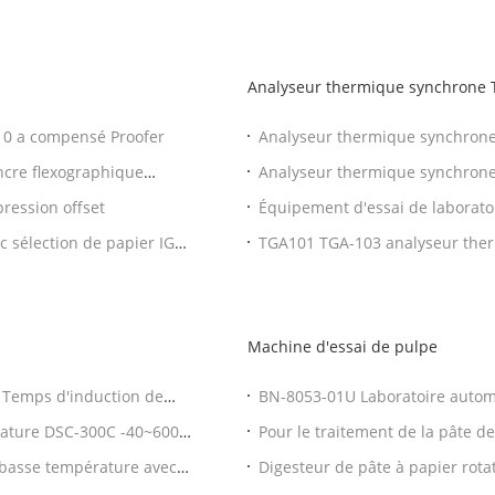
Analyseur thermique synchrone
310 a compensé Proofer
Analyseur thermique synchrone 
températures de poudre
ncre flexographique
Analyseur thermique synchrone 
d'encre
températures de poudre
ression offset
Équipement d'essai de laborato
thermogravimétrique TGA/DTA
c sélection de papier IGT-
TGA101 TGA-103 analyseur ther
sensibilité de 0,001 mW
Machine d'essai de pulpe
) Temps d'induction de
BN-8053-01U Laboratoire automa
érature DSC-300C -40~600C
Pour le traitement de la pâte de
 basse température avec
Digesteur de pâte à papier rotat
L