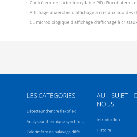
Contrôleur de l'acier inoxydable PID d'incubateurs d
cellulaire d'illumination de CO2
Affichage anaérobie d'affichage à cristaux liquides d
d'incubateur de laboratoire de microbes de HYQX-I
CE microbiologique d'affichage d'affichage à cristau
de laboratoire de basse température de précision
LES CATÉGORIES
AU SUJET 
NOUS
Détecteur d'encre flexoflex
Intruduction
Analyseur thermique synchrone TGA DSC
Histoire
Calorimètre de balayage différentiel de DSC