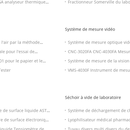
TGA analyseur thermique
Fractionneur Somerville du lab
Système de mesure vidéo
l'air par la méthode
Système de mesure optique vi
3020AH, machine de mesure vid
le pour l'essai de
CNC-3020FA CNC-4030FA Mesure
d'instrument de mesure Machi
 pour le papier et le
Système de mesure de la visio
Instrument de mesure vidéo 3
Tester
VMS-4030F Instrument de mesu
Séchoir à vide de laboratoire
 de surface liquide ASTM
Système de déchargement de c
 à la norme ISO 1409
industriel de dessiccateur de g
e de surface électronique
Lyophilisateur médical pharmac
dessiccateur de gel de laborato
iquide Tensiomètre de
Tuyau divers multi divers du de