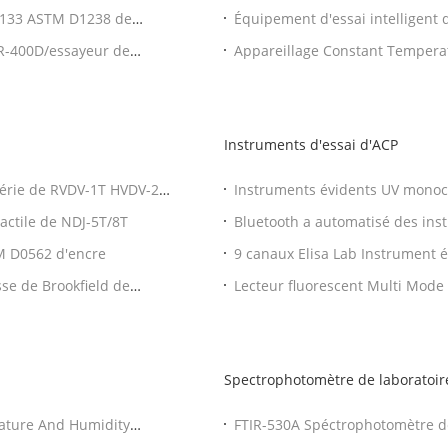
Gelatin Gel
O1133 ASTM D1238 de
Équipement d'essai intelligent 
désintégration de Tablette d'OI
NR-400D/essayeur de
Appareillage Constant Temperatu
de laboratoire de RCZ-8N
Instruments d'essai d'ACP
 série de RVDV-1T HVDV-2T
Instruments évidents UV monoc
Plate Reader du Bio-lecteur 300
actile de NDJ-5T/8T
Bluetooth a automatisé des ins
distributeur de pipette
M D0562 d'encre
9 canaux Elisa Lab Instrument 
l'ACP 750nm
sse de Brookfield de
Lecteur fluorescent Multi Mode
chimiluminescence de 384 Well
Spectrophotomètre de laboratoir
ature And Humidity
FTIR-530A Spéctrophotomètre d
infrarouge de transformation d