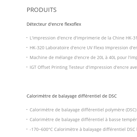
PRODUITS
Détecteur d'encre flexoflex
L'impression d'encre d'imprimerie de la Chine HK-
HK-320 Laboratoire d'encre UV Flexo Impression d'e
Proofreuse d'encre de laboratoire Flexo Proofreuse 
Machine de mélange d'encre de 20L à 40L pour l'imp
IGT Offset Printing Testeur d'impression d'encre ave
PICK02 Testeur d'impression d'encre avec sélection
Calorimètre de balayage différentiel de DSC
Calorimètre de balayage différentiel polymère (DSC
l'oxygène (OIT) Instrument d'analyse thermique Dsc
Calorimètre de balayage différentiel à basse temp
avec haute précision
-170~600°C Calorimètre à balayage différentiel DSC
réservoir d'azote liquide