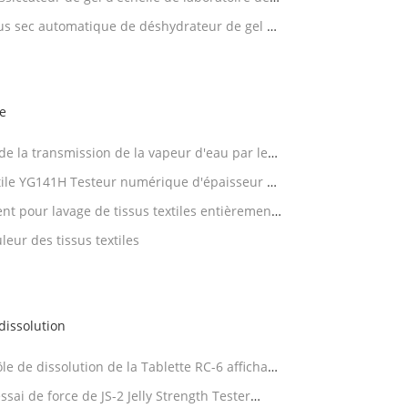
lus sec automatique de déshydrateur de gel de
CE
le
e la transmission de la vapeur d'eau par le
tile YG141H Testeur numérique d'épaisseur de
t pour lavage de tissus textiles entièrement
leur des tissus textiles
dissolution
le de dissolution de la Tablette RC-6 affichage
 de MPU
sai de force de JS-2 Jelly Strength Tester