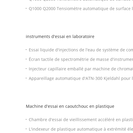
surface Tensiomètre d'interface pour les essais
Q1000 Q2000 Tensiomètre automatique de surface 
D1417 Tensiomètre de surface conforme à la norme
instruments d'essai en laboratoire
Essai liquide d'injections de l'eau de système de c
laboratoire CFR-11 LPC de FDA 21
Écran tactile de spectrométrie de masse d'instrum
en phase gazeuse de laboratoire de PID ECD
Injecteur capillaire emballé par machine de chroma
chromatographe en phase gazeuse de contrôle par 
Appareillage automatique d'ATN-300 Kjeldahl pour 
distillation d'azote de protéine
Machine d'essai en caoutchouc en plastique
Chambre d'essai de vieillissement accéléré en plas
Q-Lab ASTM G154
L'indexeur de plastique automatique à extrémité él