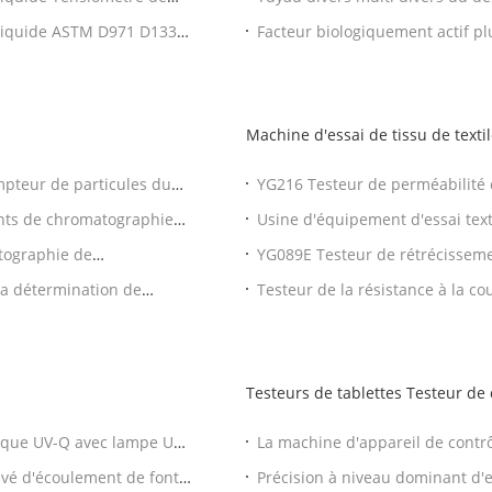
LGJ-18T 80C AC220V
liquide ASTM D971 D1331
Facteur biologiquement actif p
 ISO 1409
laboratoire d'OIN Bonnin de la 
Machine d'essai de tissu de texti
ompteur de particules du
YG216 Testeur de perméabilité d
tissu textile ASTM E96
ents de chromatographie
Usine d'équipement d'essai tex
tissu
tographie de
YG089E Testeur de rétrécissemen
ordinateur de GC
automatique 1 an de garantie
la détermination de
Testeur de la résistance à la cou
Testeurs de tablettes Testeur de 
tique UV-Q avec lampe UV
La machine d'appareil de contrô
à LED le contrôle automatique
evé d'écoulement de fonte
Précision à niveau dominant d'es