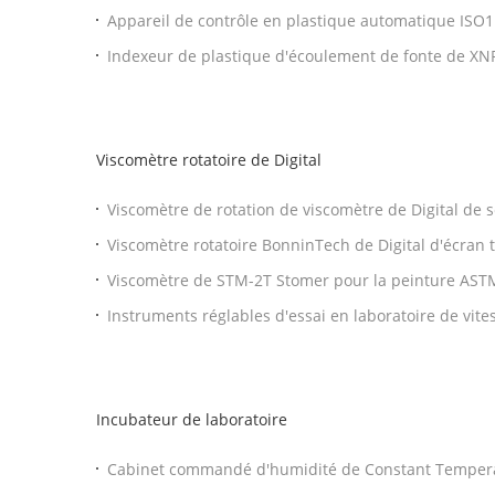
fondent l'appareil de contrôle de MVR du débit MFI
Appareil de contrôle en plastique automatique IS
l'index MFI d'écoulement de fonte de XNR-400E
Indexeur de plastique d'écoulement de fonte de X
plastique du débit de fonte MFI
Viscomètre rotatoire de Digital
Viscomètre de rotation de viscomètre de Digital de
d'écran tactile rotatoire de /HBDV-1T
Viscomètre rotatoire BonninTech de Digital d'écran t
Viscomètre de STM-2T Stomer pour la peinture AST
Instruments réglables d'essai en laboratoire de vite
viscomètre rotatoire de NDJ-4S 5S 8S Digital
Incubateur de laboratoire
Cabinet commandé d'humidité de Constant Temper
Incubator