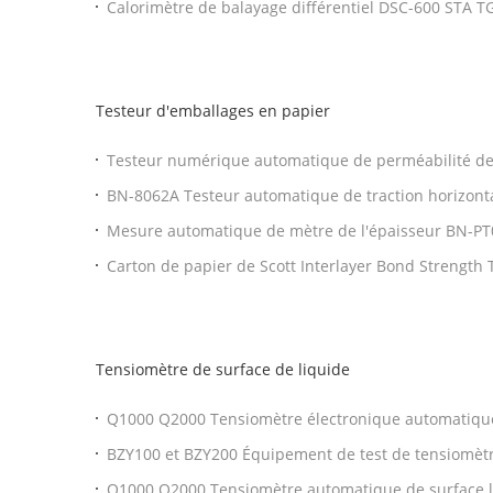
Calorimètre de balayage différentiel DSC-600 STA 
DSC avec test OIT
Testeur d'emballages en papier
Testeur numérique automatique de perméabilité de 
Bendtsen et Gurley
BN-8062A Testeur automatique de traction horizonta
résistance du papier
Mesure automatique de mètre de l'épaisseur BN-PT01
carton
Carton de papier de Scott Interlayer Bond Strength 
Tensiomètre de surface de liquide
Q1000 Q2000 Tensiomètre électronique automatique
D971 D1331 D1417 Tensiomètre de surface conforme
BZY100 et BZY200 Équipement de test de tensiomètr
numérique portable
Q1000 Q2000 Tensiomètre automatique de surface l