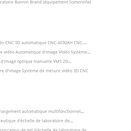
oratoire Bonnin Brand (équipement Somerville)
déo CNC 3D automatique CNC-4030AH CNC-
éo, instrument optique
 vidéo Automatique d'image Vidéo Système
ne
n d'image optique manuelle VMS 2D
D CNC
re d'image Système de mesure vidéo 3D CNC
hargement automatique multifonctionnel
el de vide de peptide
eutique d'échelle de laboratoire de
ire de vide de LGJ-200F
ssiccateur de gel d'échelle de laboratoire de