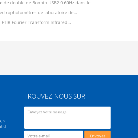
e de double de Bonnin USB2.0 60Hz dans le
ectrophotomètres de laboratoire de
 réglable
z FTIR Fourier Transform Infrared
TROUVEZ-NOUS SUR
, s
t d
Envoyez