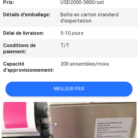
Prix:
USD2000-5800/set
VISITE
D'USINE
Détails d'emballage:
Boîte en carton standard
d'exportation
CONTRÔLE
Délai de livraison:
5-10 jours
DE
Conditions de
T/T
paiement:
QUALITÉ
Capacité
200 ensembles/mois
d'approvisionnement:
CONTACTEZ-
NOUS
MEILLEUR PRIX
DEMANDEZ
UNE
CITATION