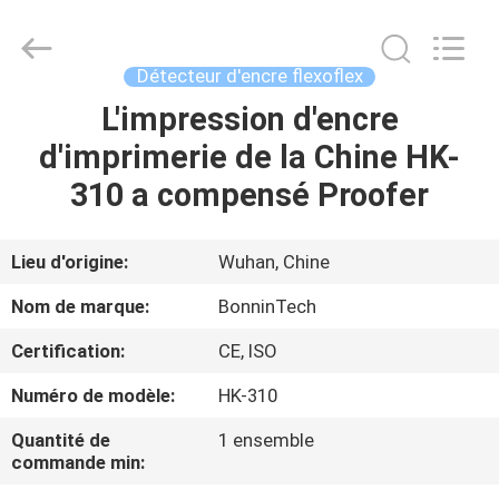
UV
Proofer
Fournisseur.
Copyright
©
Détecteur d'encre flexoflex
2022
-
2025
L'impression d'encre
MAISON
Wuhan
Bonnin
d'imprimerie de la Chine HK-
Technology
Ltd..
All
PRODUITS
310 a compensé Proofer
Rights
Reserved.
Developed
by
ECER
VIDÉOS
Lieu d'origine:
Wuhan, Chine
Nom de marque:
BonninTech
AU
Certification:
CE, ISO
SUJET
Numéro de modèle:
HK-310
DE
NOUS
Quantité de
1 ensemble
commande min: