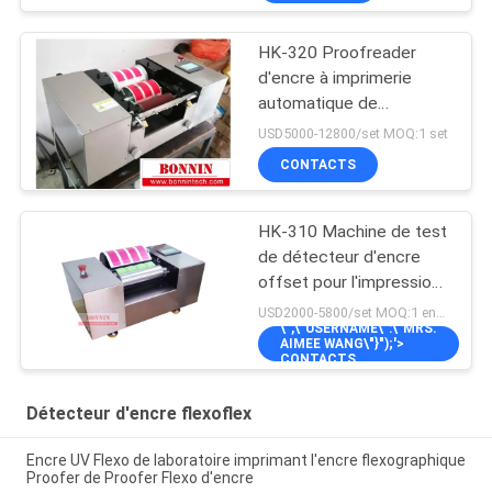
HK-320 Proofreader
d'encre à imprimerie
automatique de
laboratoire
USD5000-12800/set MOQ:1 set
CONTACTS
HK-310 Machine de test
de détecteur d'encre
offset pour l'impression
d'encre UV en laboratoire
USD2000-5800/set MOQ:1 ensemble
\",\"USERNAME\":\"MRS.
AIMEE WANG\"}");'>
CONTACTS
Détecteur d'encre flexoflex
Encre UV Flexo de laboratoire imprimant l'encre flexographique
Proofer de Proofer Flexo d'encre