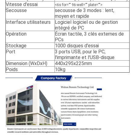
Vitesse d'essai
<6s for="" 96-well="" plate="">
Secousse
secousse de 3 modes : lent,
moyen et rapide
Interface utilisateurs
Logiciel logiciel ou de gestion
intégré de PC
Opération
Écran tactile, 3 clés externes de
PCs
Stockage
1000 disques d'essai
Port
3 ports USB, pour le PC,
l'imprimante et l'USB-disque
Dimension (WxDxH)
440x295x225mm
Poids
10kg