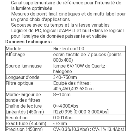
Canal supplémentaire de référence pour l'intensité de
la lumière optimisée
Mesures de point final, cinétiques et de multi-label pour
un grand choix d'applications
Secousse avec du temps et la vitesse variables
Logiciel de PC, logiciel d'APPLI et bulit-dans le logiciel
pour l'analyse de données puissante et validée
Données techniques :
Modèle
Bio-lecteur100
Affichage
écran tactile de 7 pouces (points
800x480)
Source lumineuse
lampe 6V/10W de Quartz-
halogène
Longueur d'onde
340-750nm
Filtre optique
Équipé des filtres :
405,450,492,630nm
Moitié-largeur de
8~10nm
bande des filtres
Chaîne de lecture
0~4.000Abs
Linéarités (450nm)
R2≥0.995 [0.000-3.000Abs]
Résolution
0.001Abs
Exactitude (450nm)
≤±2nm
Précision (450nm)
CV≤0.3% [0,3Abs) ; CV≤1% [3,4Abs)