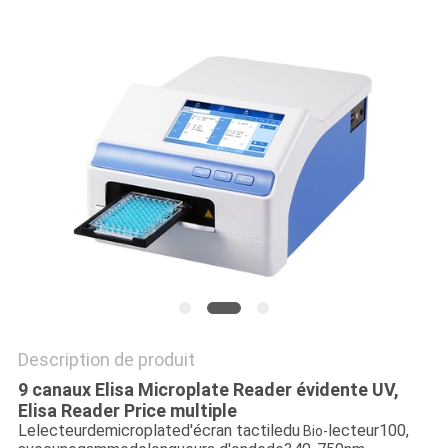
PLAN
DU
SITE
PRIVACY
POLICY
Description de produit
9 canaux Elisa Microplate Reader évidente UV,
Elisa Reader Price multiple
Lelecteurdemicroplated'écran tactiledu
lecteur100,
Bio-