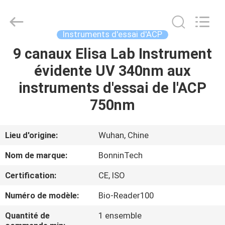
bon
profond
Supplier.
Copyright
©
Instruments d'essai d'ACP
2022
-
2025
9 canaux Elisa Lab Instrument
MAISON
Wuhan
Bonnin
évidente UV 340nm aux
Technology
Ltd..
All
PRODUITS
instruments d'essai de l'ACP
Rights
Reserved.
Developed
750nm
by
ECER
VIDÉOS
Lieu d'origine:
Wuhan, Chine
AU
Nom de marque:
BonninTech
SUJET
Certification:
CE, ISO
DE
Numéro de modèle:
Bio-Reader100
NOUS
Quantité de
1 ensemble