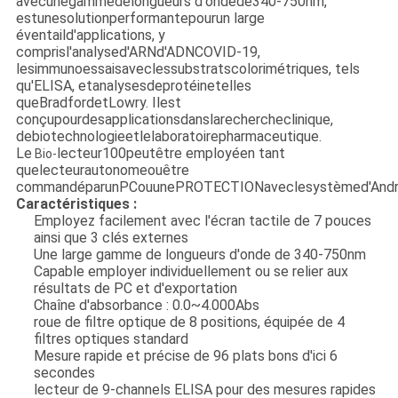
avecunegammedelongueurs d'ondede340-750nm,
estunesolutionperformantepourun large
éventaild'applications, y
comprisl'analysed'ARNd'ADNCOVID-19,
lesimmunoessaisaveclessubstratscolorimétriques, tels
qu'ELISA, etanalysesdeprotéinetelles
queBradfordetLowry. Ilest
conçupourdesapplicationsdanslarechercheclinique,
debiotechnologieetlelaboratoirepharmaceutique.
Le
lecteur100peutêtre employéen tant
Bio-
quelecteurautonomeouêtre
commandéparunPCouunePROTECTIONaveclesystèmed'Andro
Caractéristiques :
Employez facilement avec l'écran tactile de 7 pouces
ainsi que 3 clés externes
Une large gamme de longueurs d'onde de 340-750nm
Capable employer individuellement ou se relier aux
résultats de PC et d'exportation
Chaîne d'absorbance : 0.0~4.000Abs
roue de filtre optique de 8 positions, équipée de 4
filtres optiques standard
Mesure rapide et précise de 96 plats bons d'ici 6
secondes
lecteur de 9-channels ELISA pour des mesures rapides