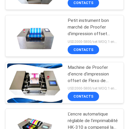
d'encre d'imprimerie
VISITE
CONTACTS
Proofer
D'USINE
Petit instrument bon
marché de Proofer
CONTRÔLE
d'impression offset
DE
d'encre
USD2000-5800/set MOQ:1 ensemble
QUALITÉ
CONTACTS
Machine de Proofer
CONTACTEZ-
d'encre d'impression
NOUS
offset de Flexo de
gravure pour le
USD2000-5800/set MOQ:1 ensemble
laboratoire
DEMANDEZ
CONTACTS
UNE
L'encre automatique
CITATION
réglable de l'imprimabilité
HK-310 a compensé la