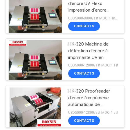
d'encre UV Flexo
Impression d'encre
flexographique
USD5000-8800/set MOQ:1 ensemble
Proofreuse d'encre de
CONTACTS
laboratoire Flexo
Proofreuse d'encre
HK-320 Machine de
détection d'encre à
imprimante UV en
laboratoire
USD5000-12800/set MOQ:1 set
CONTACTS
HK-320 Proofreader
d'encre à imprimerie
automatique de
laboratoire
USD5000-12800/set MOQ:1 set
CONTACTS