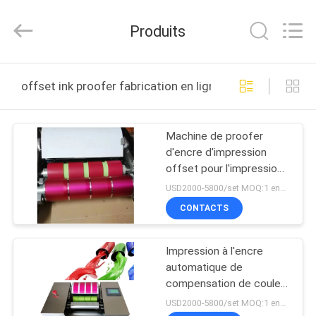
2026
Wuhan
Bonnin
Produits
Technology
Ltd..
All
Rights
Reserved.
MAISON
Developed
offset ink proofer fabrication en ligne
by
ECER
PRODUITS
Machine de proofer
d'encre d'impression
VIDÉOS
offset pour l'impression
de papier
USD2000-5800/set MOQ:1 ensemble
AU
CONTACTS
SUJET
Impression à l'encre
DE
automatique de
NOUS
compensation de couleur
de Proofer Flexo quatre
USD2000-5800/set MOQ:1 ensemble