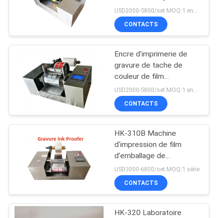
machine de Proofer
PLAN
USD2000-5800/set MOQ:1 ensemble
avec l'injecteur d'encre
CONTACTS
DU
SITE
Encre d'imprimerie de
gravure de tache de
PRIVACY
couleur de film
d'emballage de
POLICY
USD2000-5800/set MOQ:1 ensemble
laboratoire Proofer
CONTACTS
HK-310B Machine
d'impression de film
d'emballage de
laboratoire à imprimante
USD3000-6800/set MOQ:1 série
à encre de gravure
CONTACTS
HK-320 Laboratoire