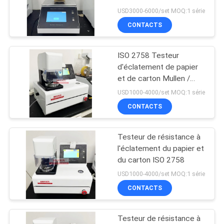
numérique pour carton
PLAN
USD3000-6000/set MOQ:1 série
papier
CONTACTS
DU
45
SITE
Testeur
ISO 2758 Testeur
d'éclatement de papier
d'emballages en
PRIVACY
et de carton Mullen /
Testeur d'éclatement de
papier
POLICY
USD1000-4000/set MOQ:1 série
carton
CONTACTS
Testeur de résistance à
10
l'éclatement du papier et
Système de mesure
du carton ISO 2758
USD1000-4000/set MOQ:1 série
vidéo
CONTACTS
Testeur de résistance à