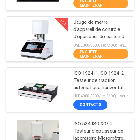
papier de soie de soie
ENQUÊTE
VISITE
MAINTENANT
D'USINE
HOT
Jauge de mètre
9
d'appareil de contrôle
CONTRÔLE
d'épaisseur de carton de
Calorimètre de
DE
papier d'ISO534 ISO3034
USD2000-8000/set MOQ:1 ensemble
balayage différentiel
ENQUÊTE
QUALITÉ
MAINTENANT
de DSC
ISO 1924-1 ISO 1924-2
CONTACTEZ-
Testeur de traction
NOUS
automatique horizontale
74
de papier tissé avec
USD4000-8000/set MOQ:1 série
dispositif de trempage
Machine d'essai de
DEMANDEZ
CONTACTS
humide
UNE
pulpe
ISO 534 ISO 3034
CITATION
Testeur d'épaisseur de
laboratoire Micromètre