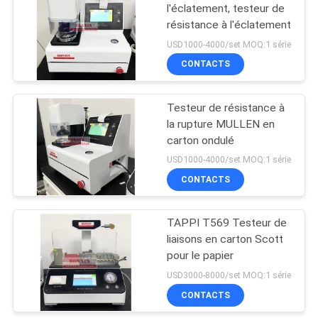
l'éclatement, testeur de
résistance à l'éclatement
9
USD1000-4000/set MOQ:1 série
Tensiomètre de
CONTACTS
surface de liquide
Testeur de résistance à
la rupture MULLEN en
carton ondulé
USD1000-4000/set MOQ:1 série
CONTACTS
28
Séchoir à vide de
TAPPI T569 Testeur de
liaisons en carton Scott
laboratoire
pour le papier
USD3000-8000/set MOQ:1 série
CONTACTS