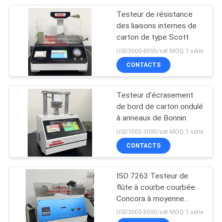
Testeur de résistance
118
des liaisons internes de
instruments d'essai
carton de type Scott
USD3000-8000/set MOQ:1 série
en laboratoire
CONTACTS
Testeur d'écrasement
de bord de carton ondulé
à anneaux de Bonnin
24
USD1000-3000/set MOQ:1 série
Machine d'essai de
CONTACTS
tissu de textile
ISO 7263 Testeur de
flûte à courbe courbée
Concora à moyenne
hauteur
USD3000-8000/set MOQ:1 série