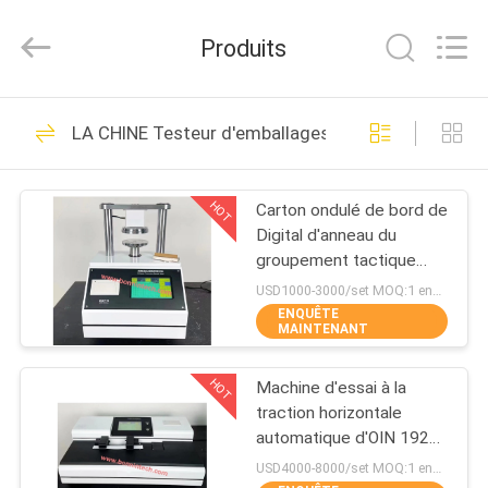
2026
Wuhan
Bonnin
Produits
Technology
Ltd..
All
Rights
Reserved.
MAISON
33
Developed
LA CHINE Testeur d'emballages en papier
by
ECER
Détecteur d'encre
PRODUITS
flexoflex
HOT
Carton ondulé de bord de
Digital d'anneau du
VIDÉOS
groupement tactique
ECT d'appareil de
USD1000-3000/set MOQ:1 ensemble
contrôle automatique
ENQUÊTE
AU
MAINTENANT
d'écrasement
16
SUJET
Analyseur thermique
HOT
Machine d'essai à la
DE
traction horizontale
NOUS
synchrone TGA DSC
automatique d'OIN 1924-
2 d'OIN 1924-1 pour le
USD4000-8000/set MOQ:1 ensemble