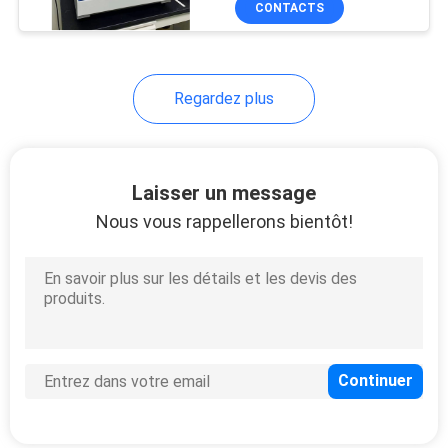
CONTACTS
5
Machine d'essai en
caoutchouc en
Regardez plus
plastique
Laisser un message
Nous vous rappellerons bientôt!
19
Testeurs de
tablettes Testeur de
dissolution
6