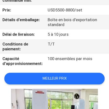
commande min:
VISITE
Prix:
USD5500-8800/set
D'USINE
Détails d'emballage:
Boîte en bois d'exportation
standard
CONTRÔLE
DE
Délai de livraison:
5 à 10 jours
QUALITÉ
Conditions de
T/T
paiement:
CONTACTEZ-
Capacité
100 ensembles par mois
d'approvisionnement:
NOUS
MEILLEUR PRIX
DEMANDEZ
UNE
CITATION