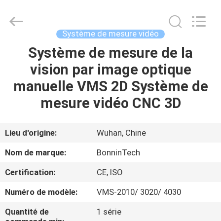
mesure
vidéo
Supplier.
Copyright
©
Système de mesure vidéo
2022
-
2025
Système de mesure de la
MAISON
Wuhan
Bonnin
vision par image optique
Technology
Ltd..
All
PRODUITS
manuelle VMS 2D Système de
Rights
Reserved.
Developed
mesure vidéo CNC 3D
by
ECER
VIDÉOS
Lieu d'origine:
Wuhan, Chine
AU
Nom de marque:
BonninTech
SUJET
Certification:
CE, ISO
DE
Numéro de modèle:
VMS-2010/ 3020/ 4030
NOUS
Quantité de
1 série