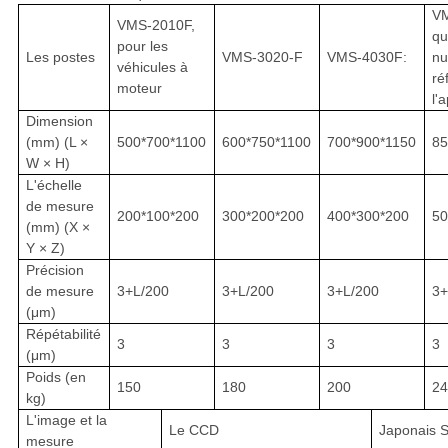
VM
VMS-2010F,
qu
pour les
Les postes
VMS-3020-F
VMS-4030F:
nu
véhicules à
ré
moteur
l'
Dimension
(mm) (L ×
500*700*1100
600*750*1100
700*900*1150
85
W × H)
L'échelle
de mesure
200*100*200
300*200*200
400*300*200
50
(mm) (X ×
Y × Z)
Précision
de mesure
3+L/200
3+L/200
3+L/200
3+
(μm)
Répétabilité
3
3
3
3
(μm)
Poids (en
150
180
200
2
kg)
L'image et la
Le CCD
Japonais
mesure