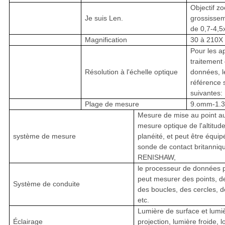
Objectif 
Je suis Len.
grossissem
de 0,7-4,5
Magnification
30 à 210X
Pour les a
traitement
Résolution à l'échelle optique
données, l
référence 
suivantes:
Plage de mesure
9.omm-1.
Mesure de mise au point aux
mesure optique de l'altitude
système de mesure
planéité, et peut être équip
sonde de contact britanniq
RENISHAW,
le processeur de données p
peut mesurer des points, de
Système de conduite
des boucles, des cercles, d
etc.
Lumière de surface et lumi
Éclairage
projection, lumière froide,