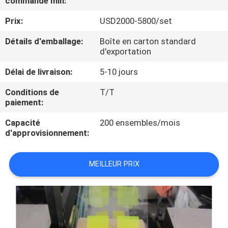
commande min:
VISITE
Prix:
USD2000-5800/set
D'USINE
Détails d'emballage:
Boîte en carton standard
d'exportation
CONTRÔLE
DE
Délai de livraison:
5-10 jours
QUALITÉ
Conditions de
T/T
paiement:
CONTACTEZ-
Capacité
200 ensembles/mois
d'approvisionnement:
NOUS
MEILLEUR PRIX
DEMANDEZ
UNE
CITATION