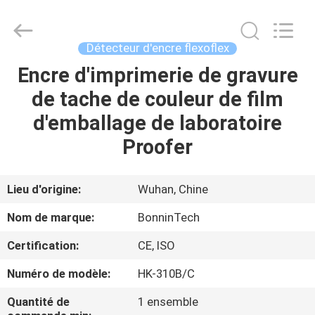
UV
automatique
Proofer
Fournisseur.
Copyright
Détecteur d'encre flexoflex
©
2022
-
Encre d'imprimerie de gravure
MAISON
2025
Wuhan
de tache de couleur de film
Bonnin
Technology
Ltd..
PRODUITS
d'emballage de laboratoire
All
Rights
Reserved.
Proofer
Developed
by
VIDÉOS
ECER
Lieu d'origine:
Wuhan, Chine
AU
Nom de marque:
BonninTech
SUJET
Certification:
CE, ISO
DE
Numéro de modèle:
HK-310B/C
NOUS
Quantité de
1 ensemble