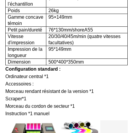
l'échantillon
Poids
26kg
Gamme concave
95×149mm
témoin
Petit pain/dureté
76*130mm/shoreA55
Vitesse
20/30/40/45m/min (quatre vitesses
d'impression
facultatives)
Impression de la
95*149mm
longueur
Dimension
500*400*350mm
Configuration standard :
Ordinateur central *1
Accessoires :
Morceau rendant résistant de la version *1
Scraper*1
Morceau du cordon de secteur *1
Instruction
*1
manuel