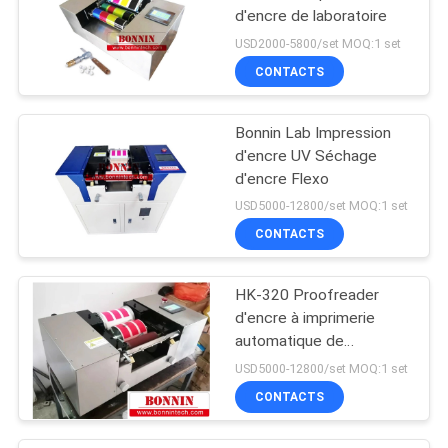
d'encre de laboratoire
USD2000-5800/set MOQ:1 set
CONTACTS
Bonnin Lab Impression
d'encre UV Séchage
d'encre Flexo
USD5000-12800/set MOQ:1 set
CONTACTS
HK-320 Proofreader
d'encre à imprimerie
automatique de
laboratoire
USD5000-12800/set MOQ:1 set
CONTACTS