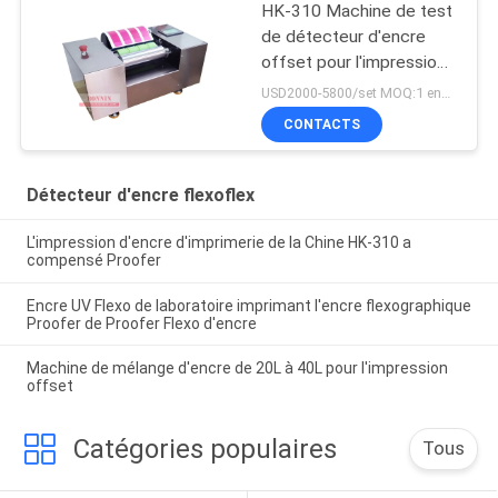
HK-310 Machine de test
de détecteur d'encre
offset pour l'impression
d'encre UV en laboratoire
USD2000-5800/set MOQ:1 ensemble
CONTACTS
Détecteur d'encre flexoflex
L'impression d'encre d'imprimerie de la Chine HK-310 a
compensé Proofer
Encre UV Flexo de laboratoire imprimant l'encre flexographique
Proofer de Proofer Flexo d'encre
Machine de mélange d'encre de 20L à 40L pour l'impression
offset
Catégories populaires
Tous