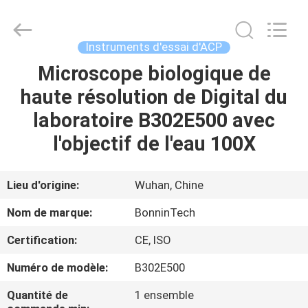
Bonnin
Technology
Ltd..
All
Rights
Instruments d'essai d'ACP
Reserved.
Developed
Microscope biologique de
MAISON
by
ECER
haute résolution de Digital du
PRODUITS
laboratoire B302E500 avec
l'objectif de l'eau 100X
VIDÉOS
Lieu d'origine:
Wuhan, Chine
AU
Nom de marque:
BonninTech
SUJET
Certification:
CE, ISO
DE
Numéro de modèle:
B302E500
NOUS
Quantité de
1 ensemble