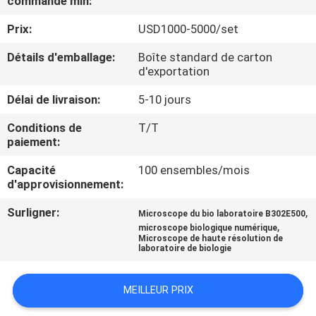
commande min:
VISITE
Prix:
USD1000-5000/set
D'USINE
Détails d'emballage:
Boîte standard de carton
d'exportation
CONTRÔLE
DE
Délai de livraison:
5-10 jours
QUALITÉ
Conditions de
T/T
paiement:
CONTACTEZ-
Capacité
100 ensembles/mois
d'approvisionnement:
NOUS
Surligner:
,
Microscope du bio laboratoire B302E500
,
microscope biologique numérique
DEMANDEZ
Microscope de haute résolution de
laboratoire de biologie
UNE
CITATION
MEILLEUR PRIX