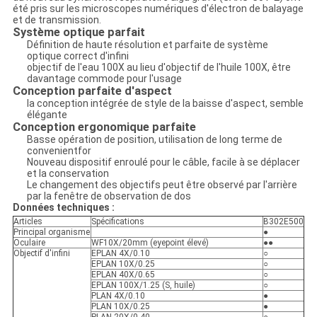
été pris sur les microscopes numériques d'électron de balayage
et de transmission.
Système optique parfait
Définition de haute résolution et parfaite de système
optique correct d'infini
objectif de l'eau 100X au lieu d'objectif de l'huile 100X, être
davantage commode pour l'usage
Conception parfaite d'aspect
la conception intégrée de style de la baisse d'aspect, semble
élégante
Conception ergonomique parfaite
Basse opération de position, utilisation de long terme de
convenientfor
Nouveau dispositif enroulé pour le câble, facile à se déplacer
et la conservation
Le changement des objectifs peut être observé par l'arrière
par la fenêtre de observation de dos
Données techniques :
Articles
Spécifications
B302E500
Principal organisme
●
Oculaire
WF10X/20mm (eyepoint élevé)
●●
Objectif d'infini
EPLAN 4X/0.10
○
EPLAN 10X/0.25
○
EPLAN 40X/0.65
○
EPLAN 100X/1.25 (S, huile)
○
PLAN 4X/0.10
●
PLAN 10X/0.25
●