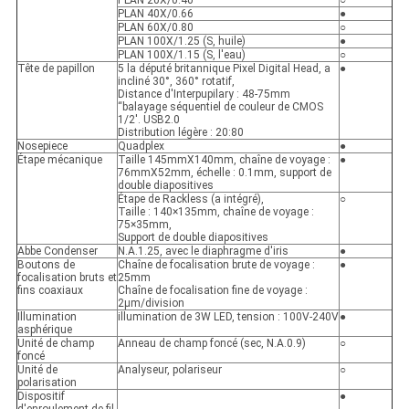
PLAN 20X/0.40
○
PLAN 40X/0.66
●
PLAN 60X/0.80
○
PLAN 100X/1.25 (S, huile)
●
PLAN 100X/1.15 (S, l'eau)
○
Tête de papillon
5 la député britannique Pixel Digital Head, a
●
incliné 30°, 360° rotatif,
Distance d'Interpupilary : 48-75mm
“balayage séquentiel de couleur de CMOS
1/2'. USB2.0
Distribution légère : 20:80
Nosepiece
Quadplex
●
Étape mécanique
Taille 145mmX140mm, chaîne de voyage :
●
76mmX52mm, échelle : 0.1mm, support de
double diapositives
Étape de Rackless (a intégré),
○
Taille : 140×135mm, chaîne de voyage :
75×35mm,
Support de double diapositives
Abbe Condenser
N.A.1.25, avec le diaphragme d'iris
●
Boutons de
Chaîne de focalisation brute de voyage :
●
focalisation bruts et
25mm
fins coaxiaux
Chaîne de focalisation fine de voyage :
2µm/division
Illumination
illumination de 3W LED, tension : 100V-240V
●
asphérique
Unité de champ
Anneau de champ foncé (sec, N.A.0.9)
○
foncé
Unité de
Analyseur, polariseur
○
polarisation
Dispositif
●