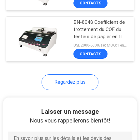
VISITE
CONTACTS
D'USINE
BN-8048 Coefficient de
frottement du COF du
CONTRÔLE
testeur de papier en film
DE
plastique
USD2000-5000/set MOQ:1 ensemble
QUALITÉ
CONTACTS
CONTACTEZ-
Regardez plus
NOUS
DEMANDEZ
Laisser un message
UNE
Nous vous rappellerons bientôt!
CITATION