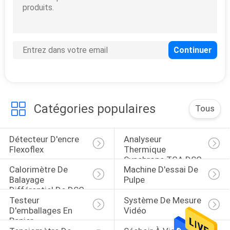
PLAN
DU
SITE
PRIVACY
POLICY
Catégories populaires
Tous
Détecteur D'encre 
Analyseur 
Flexoflex
Thermique 
Synchrone TGA DSC
Calorimètre De 
Machine D'essai De 
Balayage 
Pulpe
Différentiel De DSC
Testeur 
Système De Mesure 
D'emballages En 
Vidéo
Papier