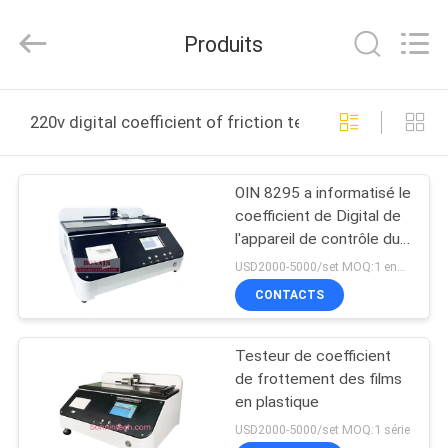
Bonnin
Technology
Ltd..
Produits
All
Rights
Reserved.
Developed
MAISON
by
ECER
220v digital coefficient of friction tester fabrication en 
PRODUITS
OIN 8295 a informatisé le
coefficient de Digital de
VIDÉOS
l'appareil de contrôle du
frottement COF pour le
USD2000-5000/set MOQ:1 ensemble
papier de feuille de
AU
CONTACTS
plastique
SUJET
Testeur de coefficient
DE
de frottement des films
NOUS
en plastique
USD2000-5000/set MOQ:1 série