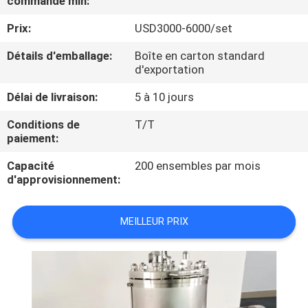
commande min:
VISITE
Prix:
USD3000-6000/set
D'USINE
Détails d'emballage:
Boîte en carton standard
d'exportation
CONTRÔLE
DE
Délai de livraison:
5 à 10 jours
QUALITÉ
Conditions de
T/T
paiement:
CONTACTEZ-
Capacité
200 ensembles par mois
d'approvisionnement:
NOUS
MEILLEUR PRIX
DEMANDEZ
UNE
CITATION