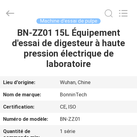
Wuhan
Bonnin
Technology
Ltd..
All
Machine d'essai de pulpe
Rights
Reserved.
Developed
BN-ZZ01 15L Équipement
MAISON
by
ECER
d'essai de digesteur à haute
PRODUITS
pression électrique de
laboratoire
VIDÉOS
Lieu d'origine:
Wuhan, Chine
AU
Nom de marque:
BonninTech
SUJET
Certification:
CE, ISO
DE
Numéro de modèle:
BN-ZZ01
NOUS
Quantité de
1 série