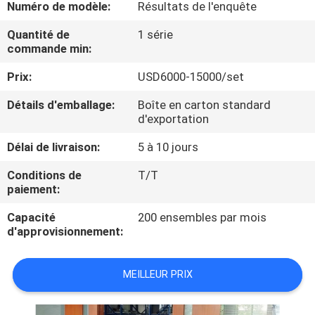
VISITE
Numéro de modèle:
Résultats de l'enquête
D'USINE
Quantité de
1 série
commande min:
CONTRÔLE
Prix:
USD6000-15000/set
DE
Détails d'emballage:
Boîte en carton standard
d'exportation
QUALITÉ
Délai de livraison:
5 à 10 jours
CONTACTEZ-
Conditions de
T/T
paiement:
NOUS
Capacité
200 ensembles par mois
d'approvisionnement:
DEMANDEZ
UNE
MEILLEUR PRIX
CITATION