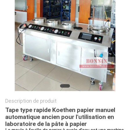
PLAN
DU
SITE
PRIVACY
POLICY
Description de produit
Tape type rapide Koethen papier manuel
automatique ancien pour l'utilisation en
laboratoire de la pâte à papier