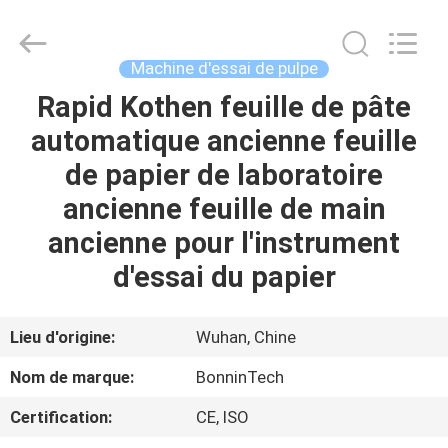
pulpe
du
laboratoire
BN-
8049
Machine d'essai de pulpe
Fournisseur.
Copyright
©
Rapid Kothen feuille de pâte
MAISON
2022
-
automatique ancienne feuille
2025
Wuhan
Bonnin
PRODUITS
de papier de laboratoire
Technology
Ltd..
All
ancienne feuille de main
Rights
Reserved.
VIDÉOS
ancienne pour l'instrument
Developed
by
ECER
d'essai du papier
AU
SUJET
Lieu d'origine:
Wuhan, Chine
DE
Nom de marque:
BonninTech
NOUS
Certification:
CE, ISO