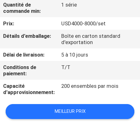
VISITE
Quantité de
1 série
commande min:
D'USINE
Prix:
USD4000-8000/set
CONTRÔLE
Détails d'emballage:
Boîte en carton standard
d'exportation
DE
QUALITÉ
Délai de livraison:
5 à 10 jours
Conditions de
T/T
paiement:
CONTACTEZ-
NOUS
Capacité
200 ensembles par mois
d'approvisionnement:
DEMANDEZ
MEILLEUR PRIX
UNE
CITATION