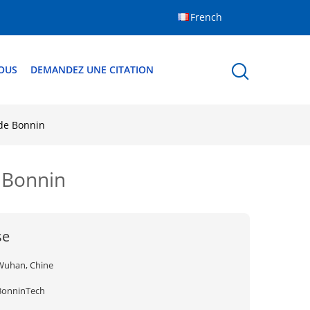
French
OUS
DEMANDEZ UNE CITATION
 de Bonnin
 Bonnin
se
Wuhan, Chine
BonninTech