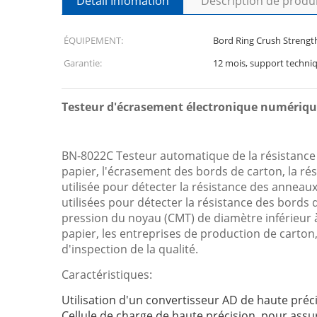
Détail Infomation
Description de produ
ÉQUIPEMENT:
Bord Ring Crush Strength
Garantie:
12 mois, support techniq
Testeur d'écrasement électronique numériq
BN-8022C Testeur automatique de la résistance 
papier, l'écrasement des bords de carton, la ré
utilisée pour détecter la résistance des anneau
utilisées pour détecter la résistance des bords 
pression du noyau (CMT) de diamètre inférieur à
papier, les entreprises de production de carton,
d'inspection de la qualité.
Caractéristiques:
Utilisation d'un convertisseur AD de haute précis
Cellule de charge de haute précision, pour assure