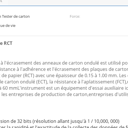
it
 Tester de carton
Force:
ue de vie
ue RCT
à l'écrasement des anneaux de carton ondulé est utilisé p
sistance à l'adhérence et l'écrasement des plaques de cart
x de papier (RCT) avec une épaisseur de 0.15 à 1.00 mm. Les
de carton ondulé (ECT), la résistance à l'aplatissement (FCT)
 60 mmL'instrument est un équipement d'essai auxiliaire id
 les entreprises de production de carton,entreprises d'utili
ion de 32 bits (résolution allant jusqu'à 1 / 10,000, 000)
r la rapidité et l'exactitude de la collecte des données de 