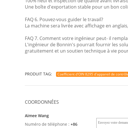
100% neuf et inspection de qualité avant livraiso
Une boîte d'exportation stable pour un bon coli
FAQ 6. Pouvez-vous guider le travail?
La machine sera livrée avec affichage en anglais, 
FAQ 7. Comment votre ingénieur peut- il remplac
L'ingénieur de Bonnin's pourrait fournir les so
gratuitement et un soutien technique à vie pou
PRODUIT TAG:
Coefficient d'OIN 8295 d'appareil de contrôl
COORDONNÉES
Aimee Wang
Numéro de téléphone :
+86