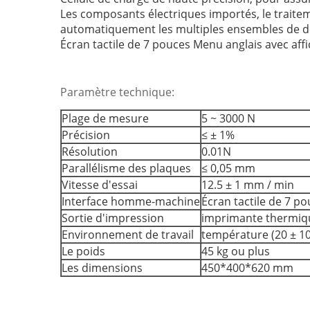
Les composants électriques importés, le traitem
automatiquement les multiples ensembles de do
Écran tactile de 7 pouces Menu anglais avec af
Paramètre technique:
Plage de mesure
5 ~ 3000 N
Précision
≤ ± 1%
Résolution
0.01N
Parallélisme des plaques
≤ 0,05 mm
Vitesse d'essai
12.5 ± 1 mm / min
Interface homme-machine
Écran tactile de 7 p
Sortie d'impression
imprimante thermiq
Environnement de travail
température (20 ± 10
Le poids
45 kg ou plus
Les dimensions
450*400*620 mm