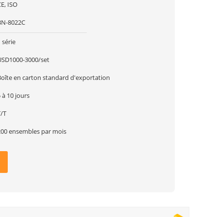
E, ISO
BN-8022C
 série
USD1000-3000/set
Boîte en carton standard d'exportation
 à 10 jours
T/T
200 ensembles par mois