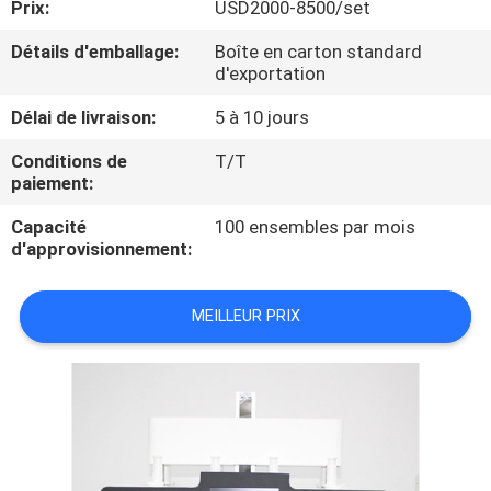
Prix:
USD2000-8500/set
VISITE
D'USINE
Détails d'emballage:
Boîte en carton standard
d'exportation
CONTRÔLE
Délai de livraison:
5 à 10 jours
DE
Conditions de
T/T
paiement:
QUALITÉ
Capacité
100 ensembles par mois
d'approvisionnement:
CONTACTEZ-
NOUS
MEILLEUR PRIX
DEMANDEZ
UNE
CITATION