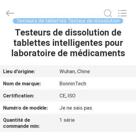
dépistage
de
drogues
de
1000
Testeurs de tablettes Testeur de dissolution
ml
Fournisseur.
Copyright
Testeurs de dissolution de
MAISON
©
2022
tablettes intelligentes pour
-
2025
Wuhan
PRODUITS
laboratoire de médicaments
Bonnin
Technology
Ltd..
All
Rights
VIDÉOS
Lieu d'origine:
Wuhan, Chine
Reserved.
Developed
by
Nom de marque:
BonninTech
ECER
AU
Certification:
CE, ISO
SUJET
Numéro de modèle:
Je ne sais pas.
DE
NOUS
Quantité de
1 série
commande min: