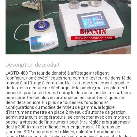
PLAN
DU
SITE
PRIVACY
POLICY
Description de produit
LABTD-400 Testeur de densité à affûtage intelligent
(configuration élevée), également nommé testeur de densité de
masse à affûtage à écran tactile, il est non seulement capable
de tester la densité de décharge de la poudre,mais également
conçu et produit en tenant compte des besoins des utilisateurs
pour caractériser plus en profondeur les caractéristiques de
débit de la poudre. En plus de toutes les fonctions et
configurations du modèle de milieu de gamme, le logiciel
d'instrument: mettre en place 2 niveaux d'autorité de gestion,
administrateurs et opérateurs, se connecter avec des mots de
passe;la vitesse de l'instrument peut être réglée arbitrairement
de 0 à 300 tr/min et affichée numériquement; 10 temps de
vibration SOP couramment utilisés; calcul automatique du
rapport Hausner et de l'indice de compression; les résultats des