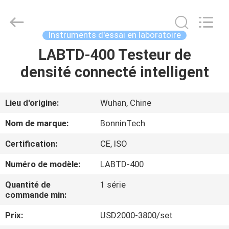
protéine
d'azote
de
kjeldahl
Supplier.
Instruments d'essai en laboratoire
Copyright
©
2022
LABTD-400 Testeur de
MAISON
-
2025
densité connecté intelligent
Wuhan
Bonnin
Technology
PRODUITS
Ltd..
All
Rights
Lieu d'origine:
Wuhan, Chine
Reserved.
Developed
VIDÉOS
by
Nom de marque:
BonninTech
ECER
Certification:
CE, ISO
AU
Numéro de modèle:
LABTD-400
SUJET
DE
Quantité de
1 série
commande min:
NOUS
Prix:
USD2000-3800/set