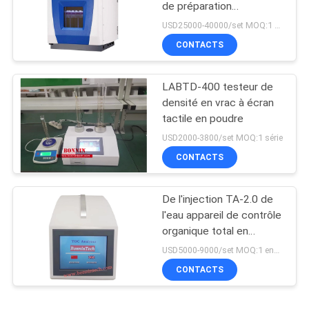
de préparation
d'échantillons Système
USD25000-40000/set MOQ:1 ensemble
de digestion d'extraction
CONTACTS
par micro-ondes
LABTD-400 testeur de
densité en vrac à écran
tactile en poudre
USD2000-3800/set MOQ:1 série
CONTACTS
De l'injection TA-2.0 de
l'eau appareil de contrôle
organique total en
différé portatif de
USD5000-9000/set MOQ:1 ensemble
l'analyseur COT de
CONTACTS
carbone en ligne