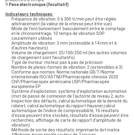
9.
Pese électronique (facultatif)
Indicateurs techniques:
Fréquence de vibration: 0 à 300 tr/min peut être réglée
arbitrairement (la valeur de la vitesse peut être vue)
Mode de fonctionnement: basculement entre le comptage
et le chronométrage, 10 temps de vibration SOP
couramment utilisés
Amplitude de vibration: 3 mm (extensible à 14 mm et à
d'autres hauteurs)
Volume de chargement: 25/100/250 ml (les autres volumes
de chargement sont facultatifs)
Type de moteur: moteur pas à pas de précision
Nombre de plates-formes de vibration: 2 (extensibles à 3)
Conforme aux normes: Norme nationale GB/T/Norme
internationale ISO/ASTM//Pharmacopée chinoise 2020
ChP/Pharmacopée américaine USP/Pharmacopée
européenne EP
Système d'exploitation: système d'exploitation automatisé
(mot de passe de connexion de l'autorité de niveau 2, auto-
inspection des défauts, calcul automatique de la densité du
robinet, calcul automatique du rapport Hausner,calcul
automatique de l'indice de compressibilité, 16 résultats
d'essai peuvent être stockés, résultats d'essai peuvent être
recherchés, affichage de carte de rapport d'amplitude de
vibration)
Méthode de sortie des résultats: imprimante dot matrix
Affichage: écran tactile couleur de 7 pouces