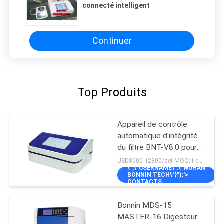
connecté intelligent
Continuer
Top Produits
Appareil de contrôle
automatique d'intégrité
du filtre BNT-V8.0 pour
les filtres de capsule et
USD8000-12800/set MOQ:1 ensemble
\",\"USERNAME\":\"WUHAN
la membrane d'ultra-
BONNIN TECH\"}");'>
filtration
CONTACTS
Bonnin MDS-15
MASTER-16 Digesteur