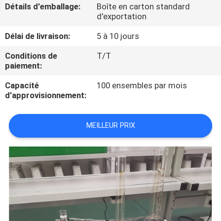
VISITE
Détails d'emballage:
Boîte en carton standard
d'exportation
D'USINE
Délai de livraison:
5 à 10 jours
CONTRÔLE
Conditions de
T/T
paiement:
DE
Capacité
100 ensembles par mois
QUALITÉ
d'approvisionnement:
CONTACTEZ-
MEILLEUR PRIX
NOUS
DEMANDEZ
UNE
CITATION