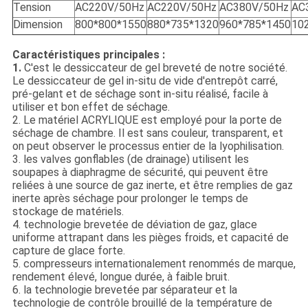
Tension
AC220V/50Hz
AC220V/50Hz
AC380V/50Hz
AC
Dimension
800*800*1550
880*735*1320
960*785*1450
10
Caractéristiques principales :
1.
C'est le dessiccateur de gel breveté de notre société.
Le dessiccateur de gel in-situ de vide d'entrepôt carré,
pré-gelant et de séchage sont in-situ réalisé, facile à
utiliser et bon effet de séchage.
2. Le matériel ACRYLIQUE est employé pour la porte de
séchage de chambre. Il est sans couleur, transparent, et
on peut observer le processus entier de la lyophilisation.
3. les valves gonflables (de drainage) utilisent les
soupapes à diaphragme de sécurité, qui peuvent être
reliées à une source de gaz inerte, et être remplies de gaz
inerte après séchage pour prolonger le temps de
stockage de matériels.
4. technologie brevetée de déviation de gaz, glace
uniforme attrapant dans les pièges froids, et capacité de
capture de glace forte.
5. compresseurs internationalement renommés de marque,
rendement élevé, longue durée, à faible bruit.
6. la technologie brevetée par séparateur et la
technologie de contrôle brouillé de la température de