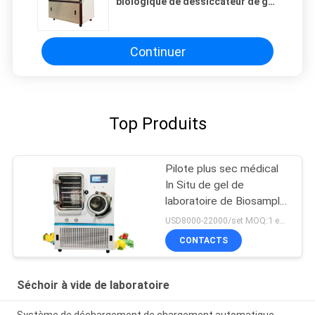
biologique de dessiccateur de gel
de laboratoire de LGJ-100F
électrique dégivrent la machine
de lyophilisateur
Continuer
Top Produits
Pilote plus sec médical
In Situ de gel de
laboratoire de Biosample
de lyophilisateurs de
USD8000-22000/set MOQ:1 ensemble
réactifs d'IVD
CONTACTS
Séchoir à vide de laboratoire
Système de déchargement de chargement automatique