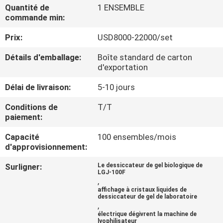
VISITE
Quantité de
1 ENSEMBLE
commande min:
D'USINE
Prix:
USD8000-22000/set
CONTRÔLE
Détails d'emballage:
Boîte standard de carton
d'exportation
DE
QUALITÉ
Délai de livraison:
5-10 jours
Conditions de
T/T
paiement:
CONTACTEZ-
NOUS
Capacité
100 ensembles/mois
d'approvisionnement:
Surligner:
Le dessiccateur de gel biologique de
DEMANDEZ
LGJ-100F
,
UNE
affichage à cristaux liquides de
dessiccateur de gel de laboratoire
CITATION
,
électrique dégivrent la machine de
lyophilisateur