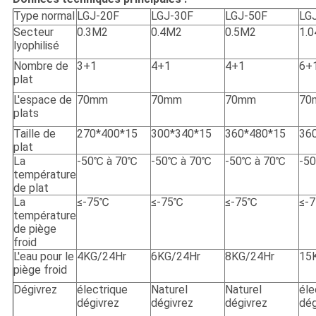
Type normal
LGJ-20F
LGJ-30F
LGJ-50F
LG
Secteur
0.3M2
0.4M2
0.5M2
1.
lyophilisé
Nombre de
3+1
4+1
4+1
6+
plat
L'espace de
70mm
70mm
70mm
70
plats
Taille de
270*400*15
300*340*15
360*480*15
36
plat
La
-50℃ à 70℃
-50℃ à 70℃
-50℃ à 70℃
-5
température
de plat
La
≤-75℃
≤-75℃
≤-75℃
≤-
température
de piège
froid
L'eau pour le
4KG/24Hr
6KG/24Hr
8KG/24Hr
15
piège froid
Dégivrez
électrique
Naturel
Naturel
éle
dégivrez
dégivrez
dégivrez
dég