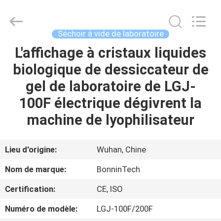
2026
Wuhan
Bonnin
Technology
Ltd..
Séchoir à vide de laboratoire
All
Rights
Reserved.
L'affichage à cristaux liquides
MAISON
Developed
by
biologique de dessiccateur de
ECER
PRODUITS
gel de laboratoire de LGJ-
100F électrique dégivrent la
VIDÉOS
machine de lyophilisateur
AU
Lieu d'origine:
Wuhan, Chine
SUJET
Nom de marque:
BonninTech
DE
Certification:
CE, ISO
NOUS
Numéro de modèle:
LGJ-100F/200F