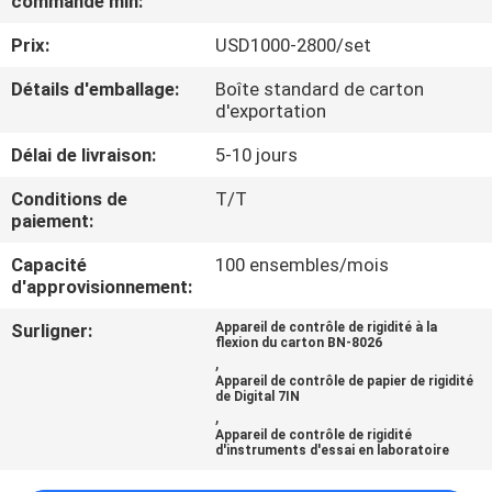
commande min:
VISITE
Prix:
USD1000-2800/set
D'USINE
Détails d'emballage:
Boîte standard de carton
d'exportation
CONTRÔLE
DE
Délai de livraison:
5-10 jours
QUALITÉ
Conditions de
T/T
paiement:
CONTACTEZ-
Capacité
100 ensembles/mois
d'approvisionnement:
NOUS
Surligner:
Appareil de contrôle de rigidité à la
flexion du carton BN-8026
,
DEMANDEZ
Appareil de contrôle de papier de rigidité
de Digital 7IN
UNE
,
Appareil de contrôle de rigidité
CITATION
d'instruments d'essai en laboratoire