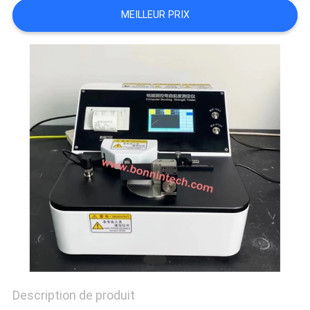
PLAN
MEILLEUR PRIX
DU
SITE
PRIVACY
POLICY
Description de produit