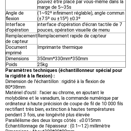
pouvez être placé par vous-même dans la
marge de 5~35s
Angle de
(1~92º infiniment réglable), angle commun
flexion
(±7.5º ou ±15º) ±0.3º
Interface
interface d'opération d'écran tactile de 7
d'opération
pouces, opération visuelle de menu
Remplacement
Remplacement rapide de capteur
de capteur
Document
Imprimante thermique
imprimé
Dimensions
350mm*330mm*350mm
Poids
25kg
Paramètres techniques (échantillonneur spécial pour
la rigidité à la flexion) :
Dimension de l'échantillon : rigidité à la flexion de
80*38mm
Matériel d'outil : l'acier au chrome, en ajoutant le
molybdène et le vanadium, la commande numérique par
ordinateur à haute précision de coupe de fil de 10 000 fils
rectifiant très bien, extinction à hautes températures
pendant 3 fois, une longévité plus élevée
Parallélisme des deux longs côtés : ≤0.015mm
Échantillonnage de l'épaisseur : (0.1~1.2) millimètre