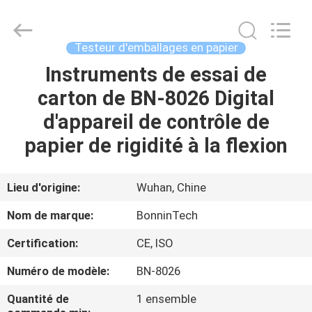
2026
Wuhan
Bonnin
Technology
Ltd..
Testeur d'emballages en papier
All
Rights
Reserved.
Instruments de essai de
MAISON
Developed
by
carton de BN-8026 Digital
ECER
PRODUITS
d'appareil de contrôle de
papier de rigidité à la flexion
VIDÉOS
Lieu d'origine:
Wuhan, Chine
AU
Nom de marque:
BonninTech
SUJET
Certification:
CE, ISO
DE
Numéro de modèle:
BN-8026
NOUS
Quantité de
1 ensemble