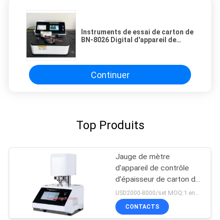
Instruments de essai de carton de
BN-8026 Digital d'appareil de
contrôle de papier de rigidité à la
flexion
Continuer
Top Produits
Jauge de mètre
d'appareil de contrôle
d'épaisseur de carton de
papier d'ISO534 ISO3034
USD2000-8000/set MOQ:1 ensemble
CONTACTS