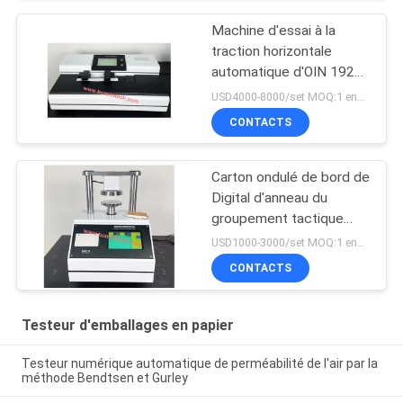
Machine d'essai à la
traction horizontale
automatique d'OIN 1924-
2 d'OIN 1924-1 pour le
USD4000-8000/set MOQ:1 ensemble
papier de soie de soie
CONTACTS
Carton ondulé de bord de
Digital d'anneau du
groupement tactique
ECT d'appareil de
USD1000-3000/set MOQ:1 ensemble
contrôle automatique
CONTACTS
d'écrasement
Testeur d'emballages en papier
Testeur numérique automatique de perméabilité de l'air par la
méthode Bendtsen et Gurley