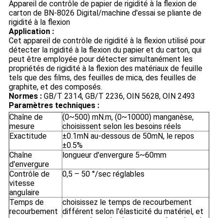
Appareil de contrôle de papier de rigidité à la flexion de
carton de BN-8026 Digital/machine d'essai se pliante de
rigidité à la flexion
Application :
Cet appareil de contrôle de rigidité à la flexion utilisé pour
détecter la rigidité à la flexion du papier et du carton, qui
peut être employée pour détecter simultanément les
propriétés de rigidité à la flexion des matériaux de feuille
tels que des films, des feuilles de mica, des feuilles de
graphite, et des composés.
Normes :
GB/T 2314, GB/T 2236, OIN 5628, OIN 2493
Paramètres techniques :
Chaîne de
(0~500) mN.m, (0~10000) manganèse,
mesure
choisissent selon les besoins réels
Exactitude
±0.1mN au-dessous de 50mN, le repos
±0.5%
Chaîne
longueur d'envergure 5~60mm
d'envergure
Contrôle de
0,5 – 50 °/sec réglables
vitesse
angulaire
Temps de
choisissez le temps de recourbement
recourbement
différent selon l'élasticité du matériel, et