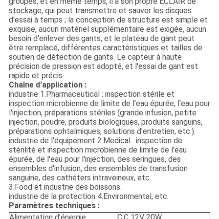
groupes, et en même temps, il a son propre ÉCLAIR de
stockage, qui peut transmettre et sauver les disques
d'essai à temps ; la conception de structure est simple et
exquise, aucun matériel supplémentaire est exigée, aucun
besoin d'enlever des gants, et le plateau de gant peut
être remplacé, différentes caractéristiques et tailles de
soutien de détection de gants. Le capteur à haute
précision de pression est adopté, et l'essai de gant est
rapide et précis.
Chaîne d'application :
industrie 1.Pharmaceutical : inspection stérile et
inspection microbienne de limite de l'eau épurée, l'eau pour
l'injection, préparations stériles (grande infusion, petite
injection, poudre, produits biologiques, produits sanguins,
préparations ophtalmiques, solutions d'entretien, etc.).
industrie de l'équipement 2.Medical : inspection de
stérilité et inspection microbienne de limite de l'eau
épurée, de l'eau pour l'injection, des seringues, des
ensembles d'infusion, des ensembles de transfusion
sanguine, des cathéters intraveineux, etc.
3.Food et industrie des boissons.
industrie de la protection 4.Environmental, etc.
Paramètres techniques :
Alimentation d'énergie
C.C 12V 20W