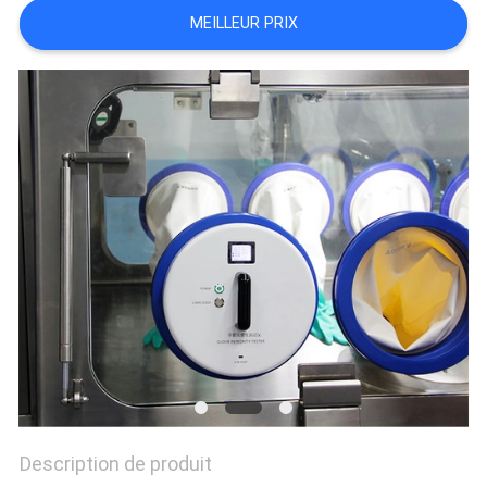
PLAN
MEILLEUR PRIX
DU
SITE
PRIVACY
POLICY
Description de produit