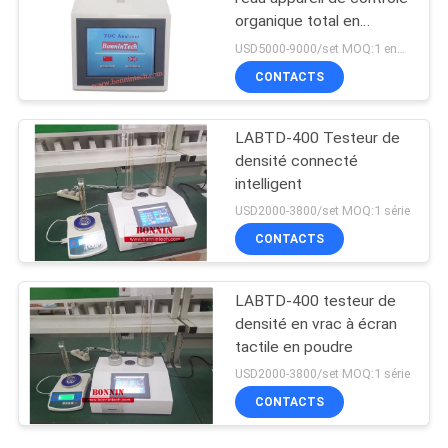
organique total en
différé portatif de
USD5000-9000/set MOQ:1 ensemble
l'analyseur COT de
CONTACTS
carbone en ligne
LABTD-400 Testeur de
densité connecté
intelligent
USD2000-3800/set MOQ:1 série
CONTACTS
LABTD-400 testeur de
densité en vrac à écran
tactile en poudre
USD2000-3800/set MOQ:1 série
CONTACTS