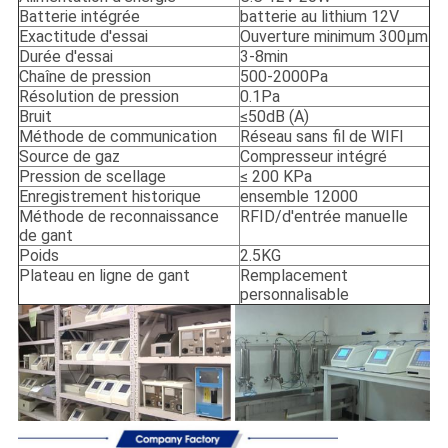
Batterie intégrée
batterie au lithium 12V
Exactitude d'essai
Ouverture minimum 300μm
Durée d'essai
3-8min
Chaîne de pression
500-2000Pa
Résolution de pression
0.1Pa
Bruit
≤50dB (A)
Méthode de communication
Réseau sans fil de WIFI
Source de gaz
Compresseur intégré
Pression de scellage
≤ 200 KPa
Enregistrement historique
ensemble 12000
Méthode de reconnaissance
RFID/d'entrée manuelle
de gant
Poids
2.5KG
Plateau en ligne de gant
Remplacement
personnalisable