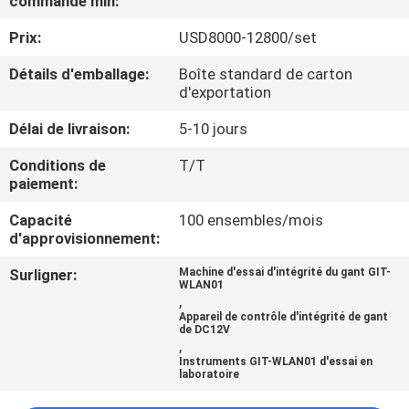
commande min:
VISITE
Prix:
USD8000-12800/set
D'USINE
Détails d'emballage:
Boîte standard de carton
d'exportation
CONTRÔLE
DE
Délai de livraison:
5-10 jours
QUALITÉ
Conditions de
T/T
paiement:
CONTACTEZ-
Capacité
100 ensembles/mois
d'approvisionnement:
NOUS
Surligner:
Machine d'essai d'intégrité du gant GIT-
WLAN01
,
DEMANDEZ
Appareil de contrôle d'intégrité de gant
de DC12V
UNE
,
Instruments GIT-WLAN01 d'essai en
CITATION
laboratoire