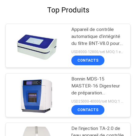
Top Produits
Appareil de contrôle
automatique d'intégrité
du filtre BNT-V8.0 pour
les filtres de capsule et
USD8000-12800/set MOQ:1 ensemble
la membrane d'ultra-
CONTACTS
filtration
Bonnin MDS-15
MASTER-16 Digesteur
de préparation
d'échantillons Système
USD25000-40000/set MOQ:1 ensemble
de digestion d'extraction
CONTACTS
par micro-ondes
De l'injection TA-2.0 de
l'eau appareil de contrôle