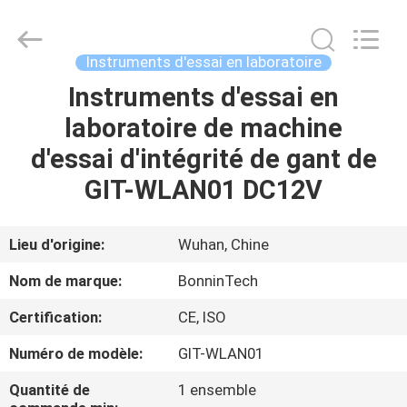
Wuhan
Bonnin
Technology
Ltd..
All
Instruments d'essai en laboratoire
Rights
Reserved.
Developed
Instruments d'essai en
MAISON
by
ECER
laboratoire de machine
PRODUITS
d'essai d'intégrité de gant de
GIT-WLAN01 DC12V
VIDÉOS
Lieu d'origine:
Wuhan, Chine
AU
Nom de marque:
BonninTech
SUJET
Certification:
CE, ISO
DE
Numéro de modèle:
GIT-WLAN01
NOUS
Quantité de
1 ensemble