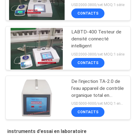
USD2000-3800/set MOQ:1 série
CONTACTS
LABTD-400 Testeur de
densité connecté
intelligent
USD2000-3800/set MOQ:1 série
CONTACTS
De l'injection TA-2.0 de
l'eau appareil de contrôle
organique total en
différé portatif de
USD5000-9000/set MOQ:1 ensemble
l'analyseur COT de
CONTACTS
carbone en ligne
instruments d'essai en laboratoire