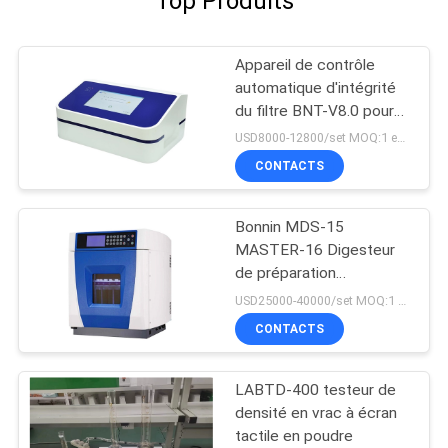
Top Produits
Appareil de contrôle
automatique d'intégrité
du filtre BNT-V8.0 pour
les filtres de capsule et
USD8000-12800/set MOQ:1 ensemble
la membrane d'ultra-
CONTACTS
filtration
Bonnin MDS-15
MASTER-16 Digesteur
de préparation
d'échantillons Système
USD25000-40000/set MOQ:1 ensemble
de digestion d'extraction
CONTACTS
par micro-ondes
LABTD-400 testeur de
densité en vrac à écran
tactile en poudre