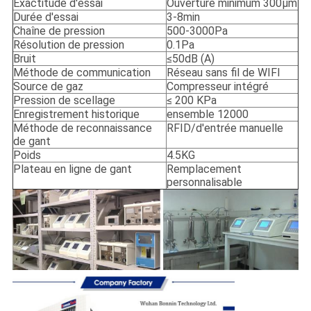
Exactitude d'essai
Ouverture minimum 300μm
Durée d'essai
3-8min
Chaîne de pression
500-3000Pa
Résolution de pression
0.1Pa
Bruit
≤50dB (A)
Méthode de communication
Réseau sans fil de WIFI
Source de gaz
Compresseur intégré
Pression de scellage
≤ 200 KPa
Enregistrement historique
ensemble 12000
Méthode de reconnaissance
RFID/d'entrée manuelle
de gant
Poids
4.5KG
Plateau en ligne de gant
Remplacement
personnalisable