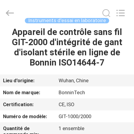
ultra-
violet
de
synthèse
de
Instruments d'essai en laboratoire
micro-
onde
Fournisseur.
Appareil de contrôle sans fil
MAISON
Copyright
©
GIT-2000 d'intégrité de gant
2022
-
2025
PRODUITS
d'isolant stérile en ligne de
Wuhan
Bonnin
Technology
Bonnin ISO14644-7
Ltd..
All
VIDÉOS
Rights
Reserved.
Developed
Lieu d'origine:
Wuhan, Chine
by
ECER
AU
Nom de marque:
BonninTech
SUJET
Certification:
CE, ISO
DE
Numéro de modèle:
GIT-1000/2000
NOUS
Quantité de
1 ensemble