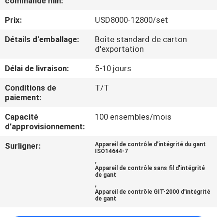
commande min:
VISITE
Prix:
USD8000-12800/set
D'USINE
Détails d'emballage:
Boîte standard de carton
d'exportation
CONTRÔLE
DE
Délai de livraison:
5-10 jours
QUALITÉ
Conditions de
T/T
paiement:
CONTACTEZ-
Capacité
100 ensembles/mois
d'approvisionnement:
NOUS
Surligner:
Appareil de contrôle d'intégrité du gant
ISO14644-7
,
DEMANDEZ
Appareil de contrôle sans fil d'intégrité
de gant
UNE
,
Appareil de contrôle GIT-2000 d'intégrité
CITATION
de gant