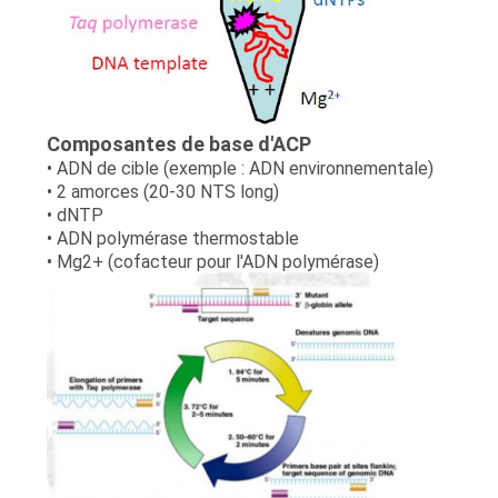
PLAN
DU
SITE
Composantes de base d'ACP
• ADN de cible (exemple : ADN environnementale)
PRIVACY
• 2 amorces (20-30 NTS long)
POLICY
• dNTP
• ADN polymérase thermostable
• Mg2+ (cofacteur pour l'ADN polymérase)